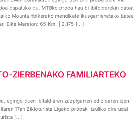
zioa ospatuko du. MTBko proba hau bi ibilbiderekin dator
kaiko Mountainbikerako mendikate ikusgarrienetako batea
r. Bike Maraton: 65 Km. | 2.175 [...]
TO-ZIERBENAKO FAMILIARTEKO
a, egingo duen ibilaldiaren zazpigarren edizioaren izen-
laren 17an Zikloturista Ligako probak itzuliko dira udal
rista [...]