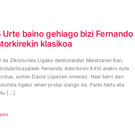
 Urte baino gehiago bizi Fernando
torkirekin klasikoa
i da Zikloturista Ligako denboraldia! Maiatzaren 6an,
rrindularitzazaleek Fernando Astorkiren XXVI.arekin dute
zordua, aurten David Lopezen omenez. Hasi berri den
oturista ligako lehen proba izango da. Parte hartu eta
tu [...]
ipala