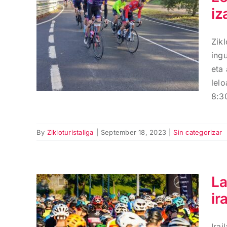
iz
Lea-Artibaiko klasikoa
V. ekitaldia izango da
Zik
irailaren 24ean
ingu
eta
lelo
8:30
By
Zikloturistaliga
|
September 18, 2023
|
Sin categorizar
La
ir
La Pulmón de Acero
Bike Maraton irailaren
Ira