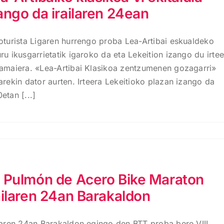
ango da irailaren 24ean
loturista Ligaren hurrengo proba Lea-Artibai eskualdeko
ru ikusgarrietatik igaroko da eta Lekeition izango du irte
 amaiera. «Lea-Artibai Klasikoa zentzumenen gozagarri»
arekin dator aurten. Irteera Lekeitioko plazan izango da
etan [...]
 Pulmón de Acero Bike Maraton
ailaren 24an Barakaldon
ilaren 24an Barakaldon egingo den BTT proba bere VIII.