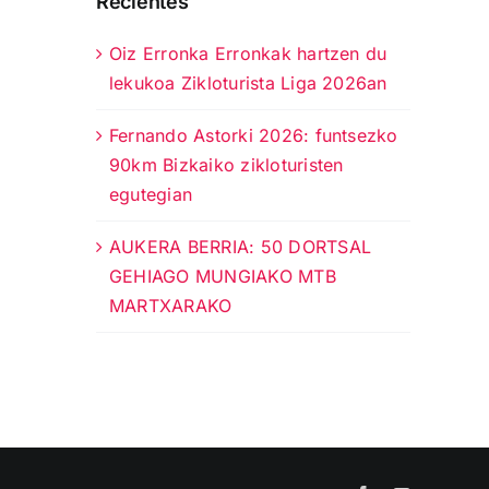
Recientes
Oiz Erronka Erronkak hartzen du
lekukoa Zikloturista Liga 2026an
Fernando Astorki 2026: funtsezko
90km Bizkaiko zikloturisten
egutegian
AUKERA BERRIA: 50 DORTSAL
GEHIAGO MUNGIAKO MTB
MARTXARAKO