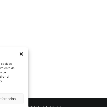
s cookies
timiento de
to de
irar el
 y
eferencias