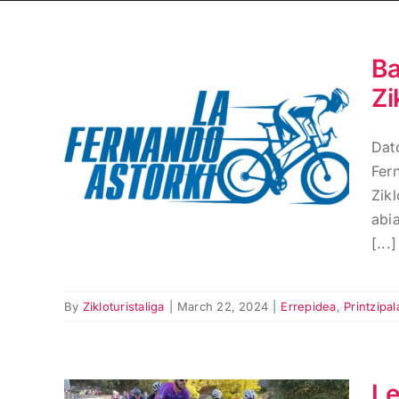
Ba
Zi
Badator Leioako
Fernando Astorki,
Dat
Zikloturista Ligako
Fer
lehen geltokia
Zikl
abi
[...]
By
Zikloturistaliga
|
March 22, 2024
|
Errepidea
,
Printzipal
Le