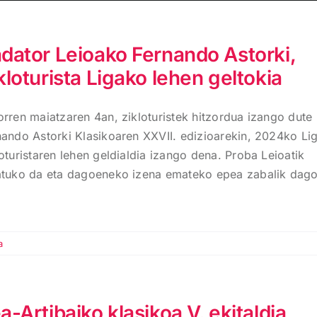
dator Leioako Fernando Astorki,
kloturista Ligako lehen geltokia
orren maiatzaren 4an, zikloturistek hitzordua izango dute
nando Astorki Klasikoaren XXVII. edizioarekin, 2024ko Li
oturistaren lehen geldialdia izango dena. Proba Leioatik
atuko da eta dagoeneko izena emateko epea zabalik dag
a
a-Artibaiko klasikoa V. ekitaldia