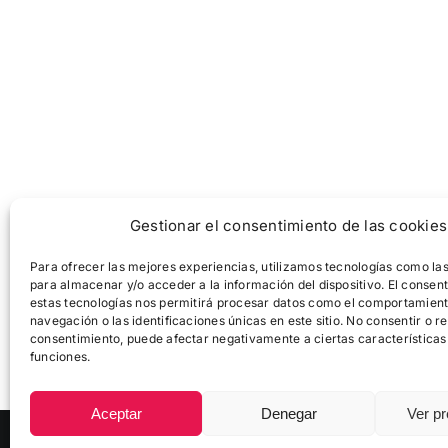
Gestionar el consentimiento de las cookies
Para ofrecer las mejores experiencias, utilizamos tecnologías como la
para almacenar y/o acceder a la información del dispositivo. El consen
estas tecnologías nos permitirá procesar datos como el comportamien
navegación o las identificaciones únicas en este sitio. No consentir o ret
consentimiento, puede afectar negativamente a ciertas características
funciones.
Aceptar
Denegar
Ver pr