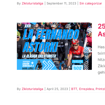
By
Zikloturistaliga
|
September 11, 2023
|
Sin categorizar
25
As
25 Urte baino gehiago
bizi Fernando
Has
Astorkirekin klasikoa
txi
hit
Zikl
gehi
By
Zikloturistaliga
|
April 25, 2023
|
BTT
,
Errepidea
,
Printz