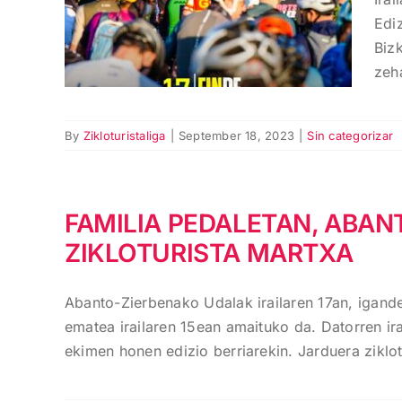
24an Barakaldon
Edi
Biz
zeha
By
Zikloturistaliga
|
September 18, 2023
|
Sin categorizar
FAMILIA PEDALETAN, ABAN
ZIKLOTURISTA MARTXA
Abanto-Zierbenako Udalak irailaren 17an, igande
ematea irailaren 15ean amaituko da. Datorren irai
ekimen honen edizio berriarekin. Jarduera ziklotu