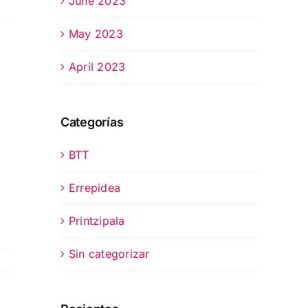
June 2023
May 2023
April 2023
Categorías
BTT
Errepidea
Printzipala
Sin categorizar