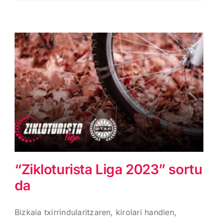
“Zikloturista Liga 2023”
sortu da
“Zikloturista Liga 2023” sortu
da
Bizkaia txirrindularitzaren, kirolari handien,