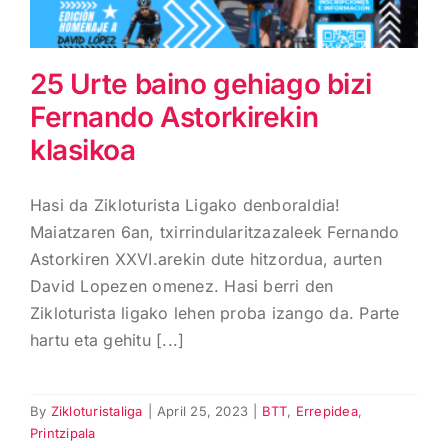
25 Urte baino gehiago bizi
Fernando Astorkirekin
klasikoa
Hasi da Zikloturista Ligako denboraldia!
Maiatzaren 6an, txirrindularitzazaleek Fernando
Astorkiren XXVI.arekin dute hitzordua, aurten
David Lopezen omenez. Hasi berri den
Zikloturista ligako lehen proba izango da. Parte
hartu eta gehitu [...]
By
Zikloturistaliga
|
April 25, 2023
|
BTT
,
Errepidea
,
Printzipala