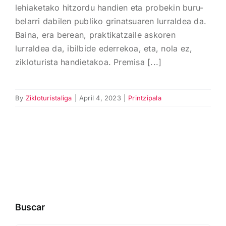
lehiaketako hitzordu handien eta probekin buru-
belarri dabilen publiko grinatsuaren lurraldea da.
Baina, era berean, praktikatzaile askoren
lurraldea da, ibilbide ederrekoa, eta, nola ez,
zikloturista handietakoa. Premisa [...]
By
Zikloturistaliga
|
April 4, 2023
|
Printzipala
Buscar