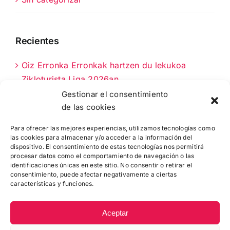
Recientes
Oiz Erronka Erronkak hartzen du lekukoa
Zikloturista Liga 2026an
Gestionar el consentimiento
Fernando Astorki 2026: funtsezko 90km
de las cookies
Bizkaiko zikloturisten egutegian
Para ofrecer las mejores experiencias, utilizamos tecnologías como
las cookies para almacenar y/o acceder a la información del
AUKERA BERRIA: 50 DORTSAL GEHIAGO
dispositivo. El consentimiento de estas tecnologías nos permitirá
MUNGIAKO MTB MARTXARAKO
procesar datos como el comportamiento de navegación o las
identificaciones únicas en este sitio. No consentir o retirar el
consentimiento, puede afectar negativamente a ciertas
características y funciones.
Aceptar