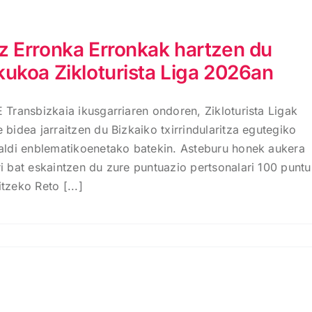
z Erronka Erronkak hartzen du
kukoa Zikloturista Liga 2026an
E Transbizkaia ikusgarriaren ondoren, Zikloturista Ligak
 bidea jarraitzen du Bizkaiko txirrindularitza egutegiko
taldi enblematikoenetako batekin. Asteburu honek aukera
ri bat eskaintzen du zure puntuazio pertsonalari 100 puntu
tzeko Reto [...]