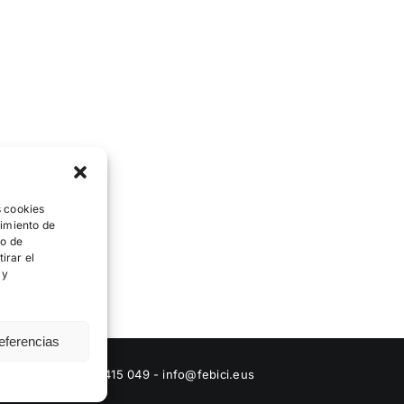
s cookies
timiento de
to de
irar el
 y
eferencias
|
Kontaktua
: 944 415 049 - info@febici.eus