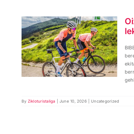
Oi
le
Oiz Erronka Erronkak
hartzen du lekukoa
BIB
Zikloturista Liga
bere
2026an
eki
ber
gehi
By
Zikloturistaliga
|
June 10, 2026
|
Uncategorized