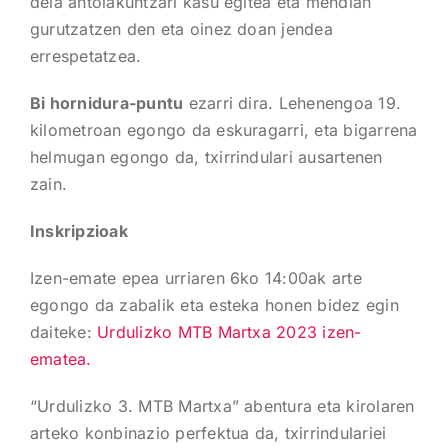
dela antolakuntzari kasu egitea eta mendian
gurutzatzen den eta oinez doan jendea
errespetatzea.
Bi hornidura-puntu
ezarri dira. Lehenengoa 19.
kilometroan egongo da eskuragarri, eta bigarrena
helmugan egongo da, txirrindulari ausartenen
zain.
Inskripzioak
Izen-emate epea urriaren 6ko 14:00ak arte
egongo da zabalik eta esteka honen bidez egin
daiteke:
Urdulizko MTB Martxa 2023 izen-
ematea.
“Urdulizko 3. MTB Martxa” abentura eta kirolaren
arteko konbinazio perfektua da, txirrindulariei