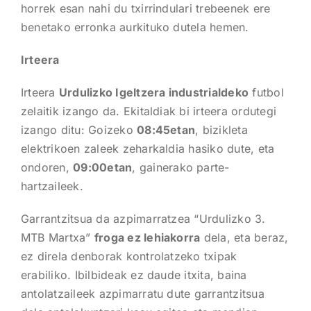
horrek esan nahi du txirrindulari trebeenek ere
benetako erronka aurkituko dutela hemen.
Irteera
Irteera
Urdulizko Igeltzera industrialdeko
futbol
zelaitik izango da. Ekitaldiak bi irteera ordutegi
izango ditu: Goizeko
08:45etan
, bizikleta
elektrikoen zaleek zeharkaldia hasiko dute, eta
ondoren,
09:00etan
, gainerako parte-
hartzaileek.
Garrantzitsua da azpimarratzea “Urdulizko 3.
MTB Martxa”
froga ez lehiakorra
dela, eta beraz,
ez direla denborak kontrolatzeko txipak
erabiliko. Ibilbideak ez daude itxita, baina
antolatzaileek azpimarratu dute garrantzitsua