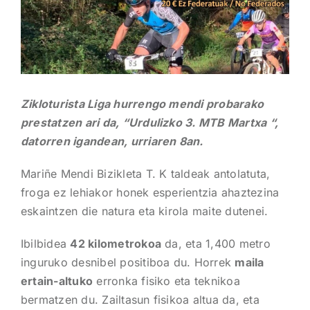
Zikloturista Liga hurrengo mendi probarako
prestatzen ari da, “Urdulizko 3. MTB Martxa “,
datorren igandean, urriaren 8an.
Mariñe Mendi Bizikleta T. K taldeak antolatuta,
froga ez lehiakor honek esperientzia ahaztezina
eskaintzen die natura eta kirola maite dutenei.
Ibilbidea
42 kilometrokoa
da, eta 1,400 metro
inguruko desnibel positiboa du. Horrek
maila
ertain-altuko
erronka fisiko eta teknikoa
bermatzen du. Zailtasun fisikoa altua da, eta