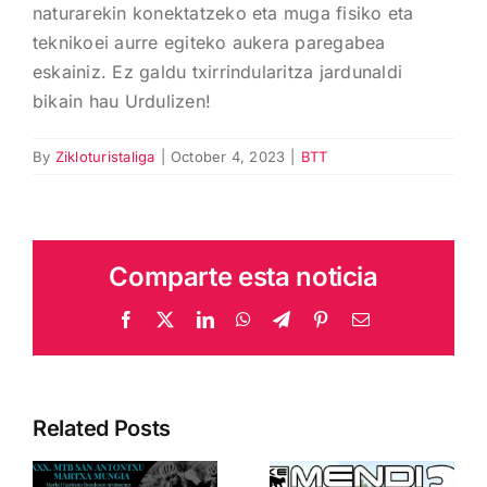
naturarekin konektatzeko eta muga fisiko eta
teknikoei aurre egiteko aukera paregabea
eskainiz. Ez galdu txirrindularitza jardunaldi
bikain hau Urdulizen!
By
Zikloturistaliga
|
October 4, 2023
|
BTT
Comparte esta noticia
Facebook
X
LinkedIn
WhatsApp
Telegram
Pinterest
Email
Otsailaren
Related Posts
2an
Mungiara