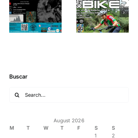
MTB
itzuliko da
Mendibike
San
Martxa
Antontxuren
Gorliz
BTT
ibilaldiaren
30. edizioa
Buscar
Search
for:
August 2026
M
T
W
T
F
S
S
1
2