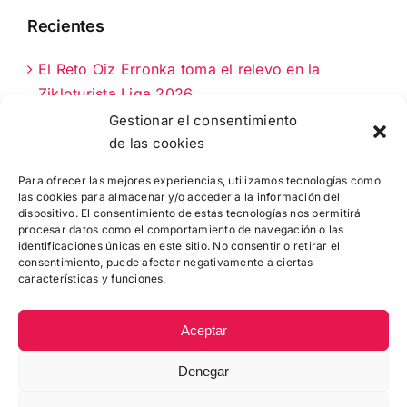
Recientes
El Reto Oiz Erronka toma el relevo en la
Zikloturista Liga 2026
Gestionar el consentimiento
La Fernando Astorki 2026: 90 km clave en el
de las cookies
calendario cicloturista de Bizkaia
Para ofrecer las mejores experiencias, utilizamos tecnologías como
las cookies para almacenar y/o acceder a la información del
NUEVA OPORTUNIDAD: 50 DORSALES MÁS
dispositivo. El consentimiento de estas tecnologías nos permitirá
PARA LA MTB MARTXA DE MUNGIA
procesar datos como el comportamiento de navegación o las
identificaciones únicas en este sitio. No consentir o retirar el
consentimiento, puede afectar negativamente a ciertas
características y funciones.
Aceptar
Denegar
© Copyright
2026 |
Zikloturistaliga
|
Política de Cookies
|
Contacto
: 944 415 049 - info@febici.eus