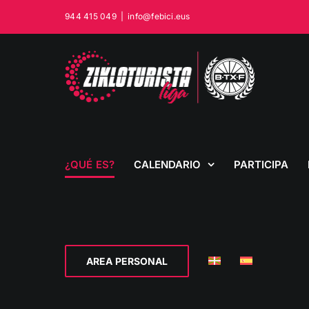
Saltar
944 415 049
|
info@febici.eus
al
contenido
¿QUÉ ES?
CALENDARIO
PARTICIPA
AREA PERSONAL