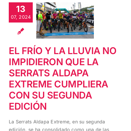
QUE LA
13
SERRATS
07, 2024
ALDAPA
EXTREME
CUMPLIERA
CON SU
EL FRÍO Y LA LLUVIA NO
SEGUNDA
IMPIDIERON QUE LA
EDICIÓN
SERRATS ALDAPA
EXTREME CUMPLIERA
CON SU SEGUNDA
EDICIÓN
La Serrats Aldapa Extreme, en su segunda
edición, se ha consolidado como una de las