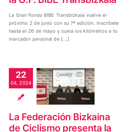
La Gran Fondo BIBE Transbizkaia vuelve el
próximo 2 de junio con su 7ª edición. Inscríbete
hasta el 26 de mayo y suma los kilómetros a tu
marcador personal de [...]
La
Federación
Bizkaina de
22
Ciclismo
04, 2024
presenta la
segunda
edición de la
«Zikloturista
La Federación Bizkaina
Liga»
de Ciclismo presenta la