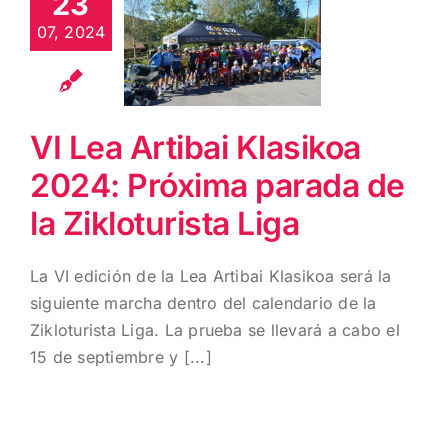
23
2024:
07, 2024
Próxima
parada de la
Zikloturista
Liga
VI Lea Artibai Klasikoa
2024: Próxima parada de
la Zikloturista Liga
La VI edición de la Lea Artibai Klasikoa será la
siguiente marcha dentro del calendario de la
Zikloturista Liga. La prueba se llevará a cabo el
15 de septiembre y [...]
EL FRÍO Y LA
LLUVIA NO
IMPIDIERON