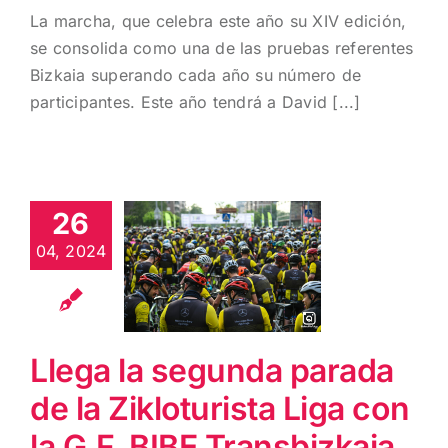
La marcha, que celebra este año su XIV edición,
se consolida como una de las pruebas referentes
Bizkaia superando cada año su número de
participantes. Este año tendrá a David [...]
Llega la
segunda
26
parada de la
04, 2024
Zikloturista
Liga con la
G.F. BIBE
Transbizkaia
Llega la segunda parada
de la Zikloturista Liga con
la G.F. BIBE Transbizkaia