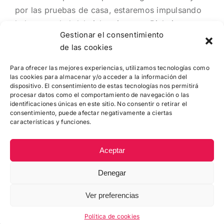
por las pruebas de casa, estaremos impulsando
la buena salud del cicloturismo en Bizkaia
Gestionar el consentimiento
de las cookies
Para ofrecer las mejores experiencias, utilizamos tecnologías como
las cookies para almacenar y/o acceder a la información del
dispositivo. El consentimiento de estas tecnologías nos permitirá
procesar datos como el comportamiento de navegación o las
identificaciones únicas en este sitio. No consentir o retirar el
consentimiento, puede afectar negativamente a ciertas
características y funciones.
Aceptar
Denegar
© Copyright
2026 |
Zikloturistaliga
|
Política de Cookies
|
Contacto
: 944 415 049 - info@febici.eus
Ver preferencias
Facebook
YouTube
Política de cookies