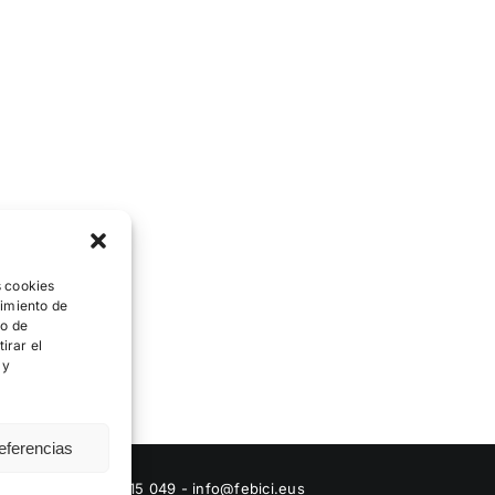
s cookies
timiento de
to de
irar el
 y
eferencias
|
Contacto
: 944 415 049 - info@febici.eus