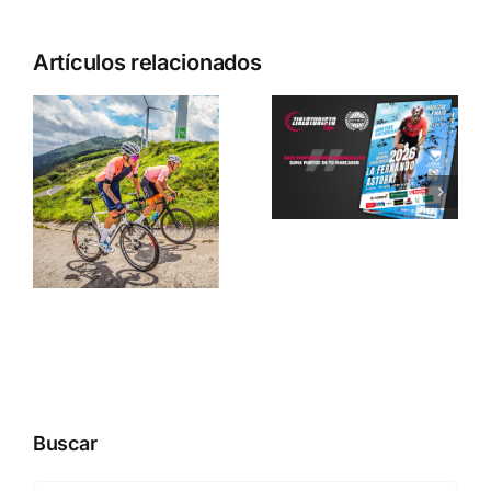
La
Artículos relacionados
Fernando
Astorki
El Reto Oiz
2026: 90
Erronka
km clave
toma el
en el
relevo en la
calendario
Zikloturista
cicloturista
Liga 2026
de Bizkaia
Buscar