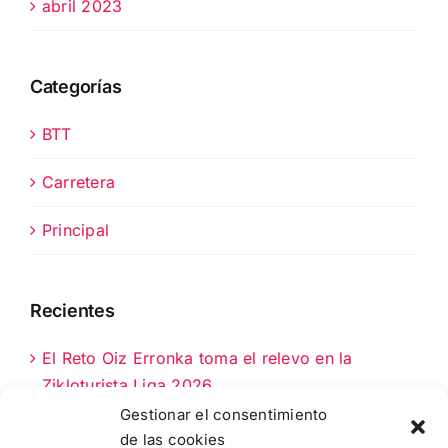
abril 2023
Categorías
BTT
Carretera
Principal
Recientes
El Reto Oiz Erronka toma el relevo en la
Zikloturista Liga 2026
Gestionar el consentimiento
La Fernando Astorki 2026: 90 km clave en el
de las cookies