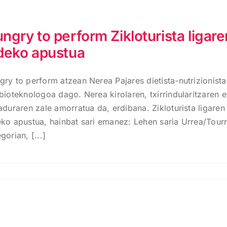
ngry to perform Zikloturista ligare
deko apustua
gry to perform atzean Nerea Pajares dietista-nutrizionista
bioteknologoa dago. Nerea kirolaren, txirrindularitzaren e
aduraren zale amorratua da, erdibana. Zikloturista ligaren
eko apustua, hainbat sari emanez: Lehen saria Urrea/Tour
gorian, [...]