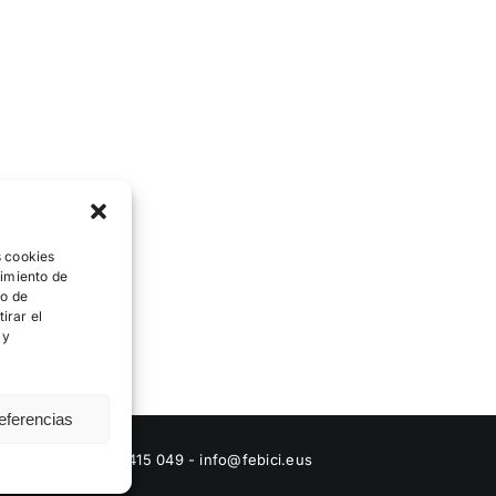
s cookies
timiento de
to de
irar el
 y
eferencias
|
Kontaktua
: 944 415 049 - info@febici.eus