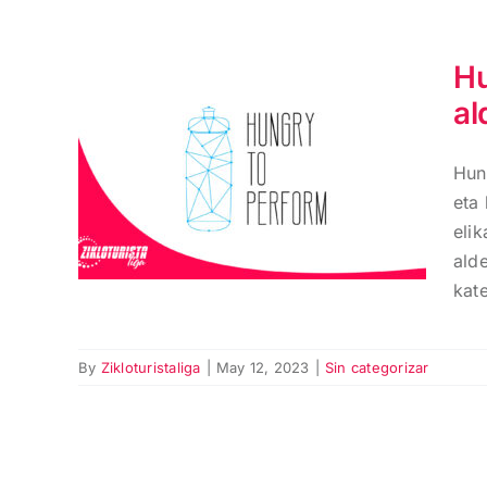
Hu
al
Hungry to perform
Zikloturista ligaren
Hun
aldeko apustua
eta 
elik
ald
kate
By
Zikloturistaliga
|
May 12, 2023
|
Sin categorizar