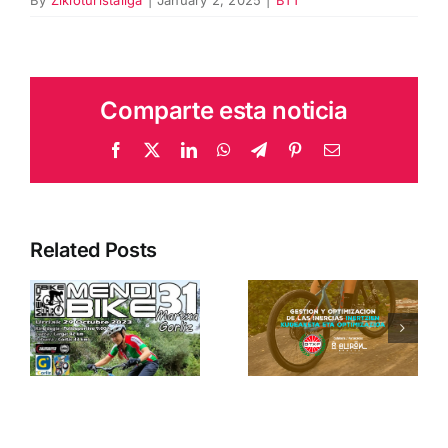
By
Zikloturistaliga
|
January 2, 2025
|
BTT
Comparte esta noticia
Facebook
X
LinkedIn
WhatsApp
Telegram
Pinterest
Email
Related Posts
Inertziak
MTB
Kudeatu
Mendibike
eta
Martxa
Optimizatzeko
Gorliz
ikastaroa