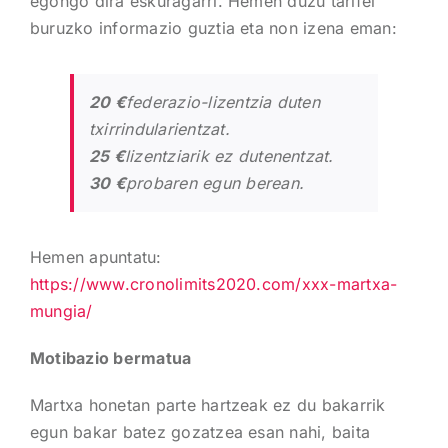
egongo dira eskuragarri. Hemen duzu tarifei
buruzko informazio guztia eta non izena eman:
20 €
federazio-lizentzia duten
txirrindularientzat.
25 €
lizentziarik ez dutenentzat.
30 €
probaren egun berean.
Hemen apuntatu:
https://www.cronolimits2020.com/xxx-martxa-
mungia/
Motibazio bermatua
Martxa honetan parte hartzeak ez du bakarrik
egun bakar batez gozatzea esan nahi, baita