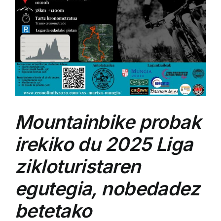
Mountainbike probak
irekiko du 2025 Liga
zikloturistaren
egutegia, nobedadez
betetako