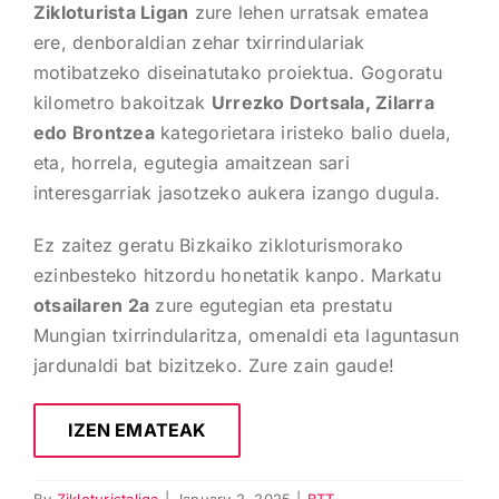
Zikloturista Ligan
zure lehen urratsak ematea
ere, denboraldian zehar txirrindulariak
motibatzeko diseinatutako proiektua. Gogoratu
kilometro bakoitzak
Urrezko Dortsala, Zilarra
edo Brontzea
kategorietara iristeko balio duela,
eta, horrela, egutegia amaitzean sari
interesgarriak jasotzeko aukera izango dugula.
Ez zaitez geratu Bizkaiko zikloturismorako
ezinbesteko hitzordu honetatik kanpo. Markatu
otsailaren 2a
zure egutegian eta prestatu
Mungian txirrindularitza, omenaldi eta laguntasun
jardunaldi bat bizitzeko. Zure zain gaude!
IZEN EMATEAK