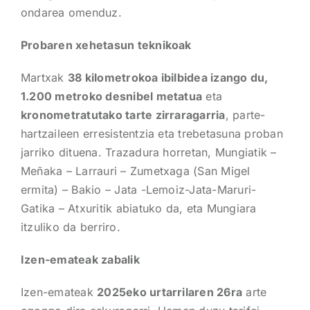
ondarea omenduz.
Probaren xehetasun teknikoak
Martxak
38 kilometrokoa ibilbidea izango du,
1.200 metroko desnibel metatua
eta
kronometratutako tarte zirraragarria
, parte-
hartzaileen erresistentzia eta trebetasuna proban
jarriko dituena. Trazadura horretan, Mungiatik –
Meñaka – Larrauri – Zumetxaga (San Migel
ermita) – Bakio – Jata -Lemoiz-Jata-Maruri-
Gatika – Atxuritik abiatuko da, eta Mungiara
itzuliko da berriro.
Izen-emateak zabalik
Izen-emateak
2025eko urtarrilaren 26ra
arte