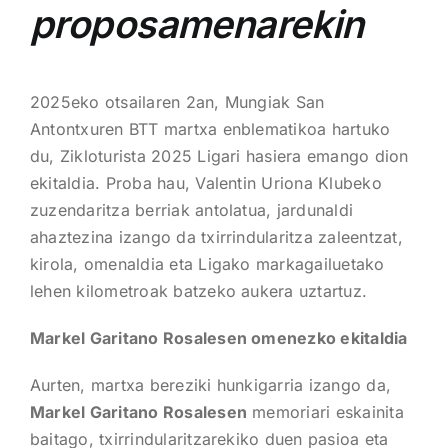
proposamenarekin
2025eko otsailaren 2an, Mungiak San
Antontxuren BTT martxa enblematikoa hartuko
du, Zikloturista 2025 Ligari hasiera emango dion
ekitaldia. Proba hau, Valentin Uriona Klubeko
zuzendaritza berriak antolatua, jardunaldi
ahaztezina izango da txirrindularitza zaleentzat,
kirola, omenaldia eta Ligako markagailuetako
lehen kilometroak batzeko aukera uztartuz.
Markel Garitano Rosalesen omenezko ekitaldia
Aurten, martxa bereziki hunkigarria izango da,
Markel Garitano Rosalesen
memoriari eskainita
baitago, txirrindularitzarekiko duen pasioa eta