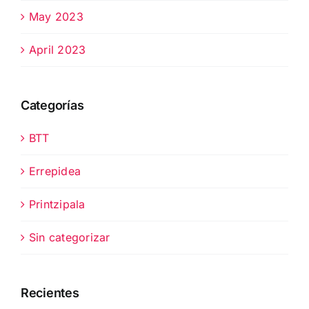
May 2023
April 2023
Categorías
BTT
Errepidea
Printzipala
Sin categorizar
Recientes