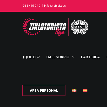
Saltar
944 415 049
|
info@febici.eus
al
contenido
¿QUÉ ES?
CALENDARIO
PARTICIPA
AREA PERSONAL