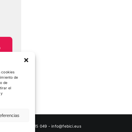
O
s cookies
timiento de
to de
irar el
 y
eferencias
|
Contacto
: 944 415 049 - info@febici.eus