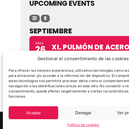
UPCOMING EVENTS
SEPTIEMBRE
2026
XI. PULMÓN DE ACER
26
BTT
SEP
Gestionar el consentimiento de las cookies
Barakaldo
Para ofrecer las mejores experiencias, utilizamos tecnologías como la
para almacenar y/o acceder a la información del dispositivo. El consen
estas tecnologías nos permitirá procesar datos como el comportamien
navegación o las identificaciones únicas en este sitio. No consentir o ret
consentimiento, puede afectar negativamente a ciertas características
funciones.
Aceptar
Denegar
Ver pr
© Copyright
2026 |
Zikloturistaliga
|
Política de Cookies
Política de cookies