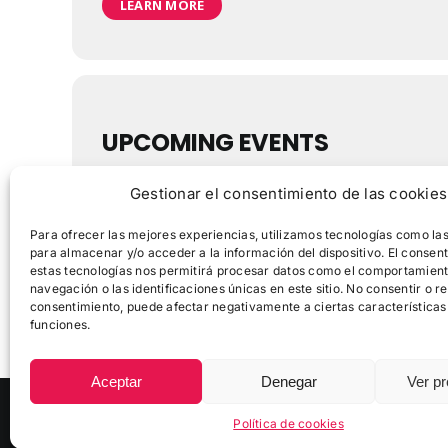
LEARN MORE
UPCOMING EVENTS
Gestionar el consentimiento de las cookies
Para ofrecer las mejores experiencias, utilizamos tecnologías como la
NO HAY EVENTOS
para almacenar y/o acceder a la información del dispositivo. El consen
estas tecnologías nos permitirá procesar datos como el comportamien
navegación o las identificaciones únicas en este sitio. No consentir o ret
consentimiento, puede afectar negativamente a ciertas características
funciones.
Aceptar
Denegar
Ver pr
© Copyright
2026 |
Zikloturistaliga
|
Política de Cookies
Política de cookies