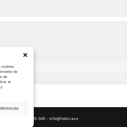
s cookies
timiento de
to de
irar el
 y
eferencias
|
Contacto
: 944 415 049 - info@febici.eus