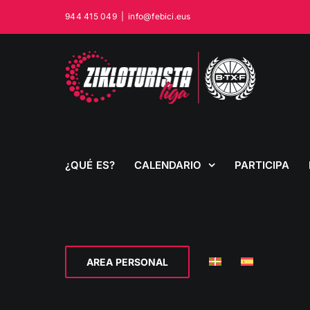
Saltar
944 415 049
|
info@febici.eus
al
contenido
¿QUÉ ES?
CALENDARIO
PARTICIPA
AREA PERSONAL