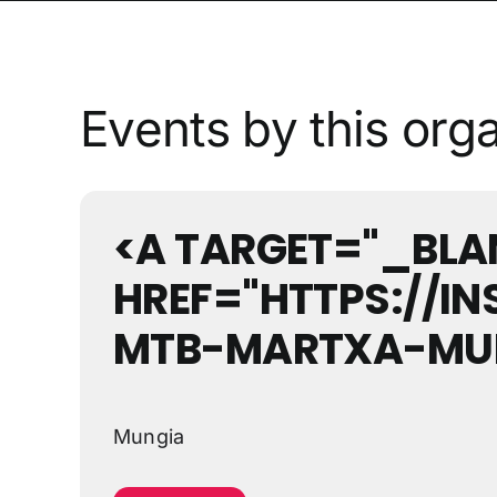
Events by this org
<A TARGET="_BLA
HREF="HTTPS://I
MTB-MARTXA-MUNG
Mungia