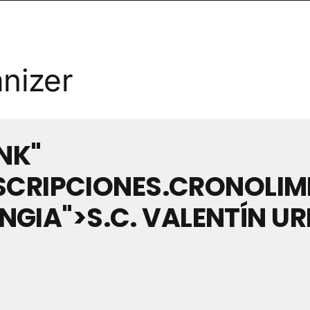
anizer
NK"
NSCRIPCIONES.CRONOLIM
IA">S.C. VALENTÍN UR