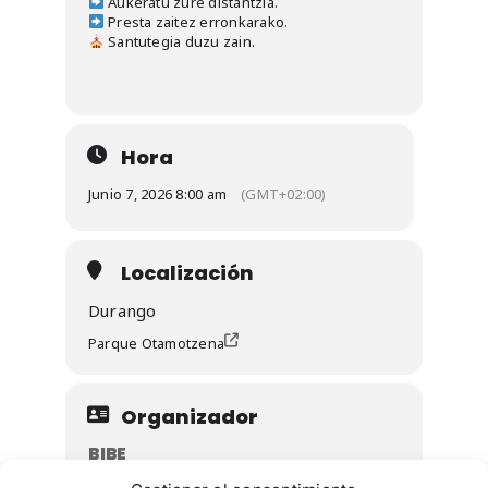
Aukeratu zure distantzia.
Presta zaitez erronkarako.
Santutegia duzu zain.
Hora
Junio 7, 2026 8:00 am
(GMT+02:00)
Localización
Durango
Parque Otamotzena
Organizador
BIBE
bibe@bibebike.com