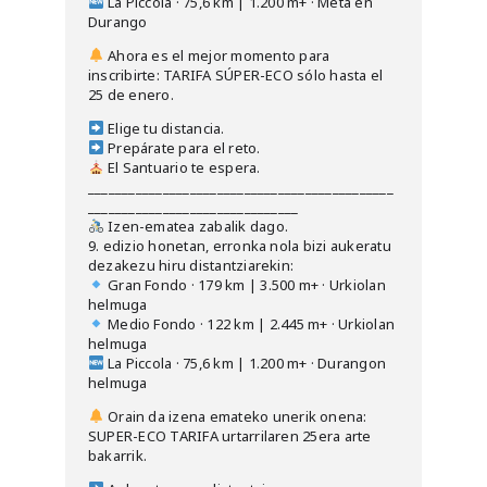
La Piccola · 75,6 km | 1.200 m+ · Meta en
Durango
Ahora es el mejor momento para
inscribirte: TARIFA SÚPER-ECO sólo hasta el
25 de enero.
Elige tu distancia.
Prepárate para el reto.
El Santuario te espera.
_____________________________________________
_______________________________
Izen-ematea zabalik dago.
9. edizio honetan, erronka nola bizi aukeratu
dezakezu hiru distantziarekin:
Gran Fondo · 179 km | 3.500 m+ · Urkiolan
helmuga
Medio Fondo · 122 km | 2.445 m+ · Urkiolan
helmuga
La Piccola · 75,6 km | 1.200 m+ · Durangon
helmuga
Orain da izena emateko unerik onena:
SUPER-ECO TARIFA urtarrilaren 25era arte
bakarrik.