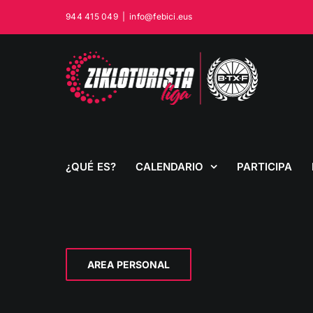
Saltar
944 415 049
|
info@febici.eus
al
contenido
¿QUÉ ES?
CALENDARIO
PARTICIPA
AREA PERSONAL