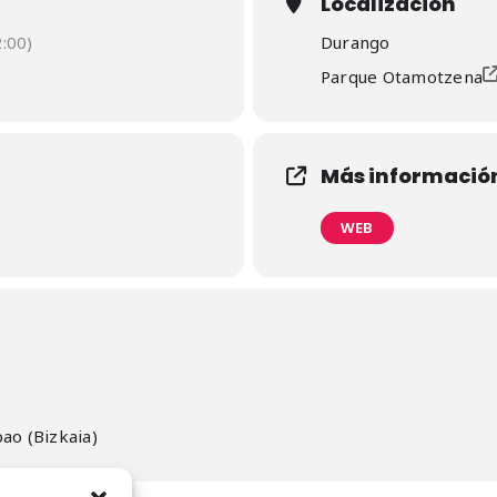
Localización
:00)
Durango
Parque Otamotzena
Más informació
WEB
bao (Bizkaia)