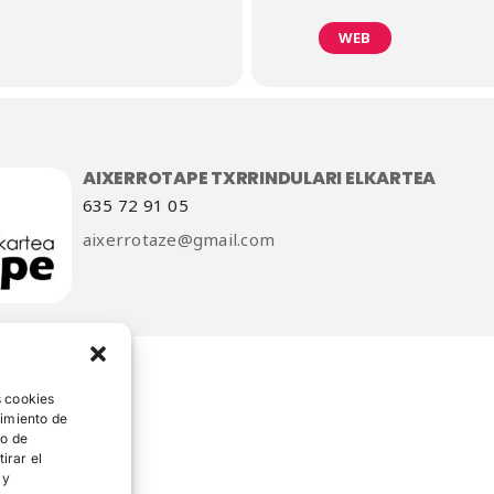
WEB
AIXERROTAPE TXRRINDULARI ELKARTEA
635 72 91 05
aixerrotaze@gmail.com
s cookies
timiento de
to de
irar el
 y