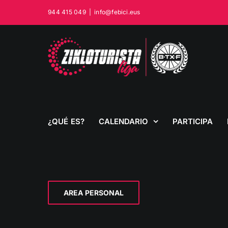
Saltar
944 415 049
|
info@febici.eus
al
contenido
¿QUÉ ES?
CALENDARIO
PARTICIPA
AREA PERSONAL