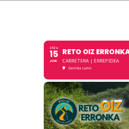
2024
RETO OIZ ERRONK
15
CARRETERA | ERREPIDEA
JUN
Gernika Lumo