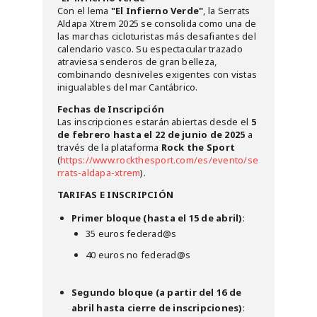
Con el lema
"El Infierno Verde"
, la Serrats
Aldapa Xtrem 2025 se consolida como una de
las marchas cicloturistas más desafiantes del
calendario vasco. Su espectacular trazado
atraviesa senderos de gran belleza,
combinando desniveles exigentes con vistas
inigualables del mar Cantábrico.
Fechas de Inscripción
Las inscripciones estarán abiertas desde el
5
de febrero hasta el 22 de junio de 2025
a
través de la plataforma
Rock the Sport
(
https://www.rockthesport.com/es/evento/se
rrats-aldapa-xtrem
).
TARIFAS E INSCRIPCIÓN
Primer bloque (hasta el 15 de abril)
:
35 euros federad@s
40 euros no federad@s
Segundo bloque (a partir del 16 de
abril hasta cierre de inscripciones)
: