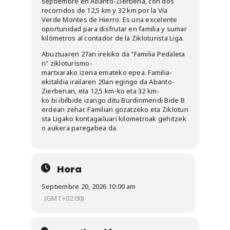
septiembre en Abanto-Zierbena, con dos
recorridos de 12,5 km y 32 km por la Vía
Verde Montes de Hierro. Es una excelente
oportunidad para disfrutar en familia y sumar
kilómetros al contador de la Zikloturista Liga.
Abuztuaren 27an irekiko da "Familia Pedaleta
n" zikloturismo-
martxarako izena emateko epea. Familia-
ekitaldia irailaren 20an egingo da Abanto-
Zierbenan, eta 12,5 km-ko eta 32 km-
ko bi ibilbide izango ditu Burdinmendi Bide B
erdean zehar. Familian gozatzeko eta Zikloturi
sta Ligako kontagailuari kilometroak gehitzek
o aukera paregabea da.
Hora
Septiembre 20, 2026 10:00 am
(GMT+02:00)