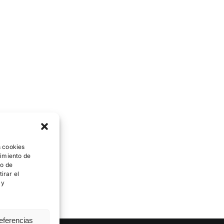
s cookies
timiento de
to de
irar el
 y
eferencias