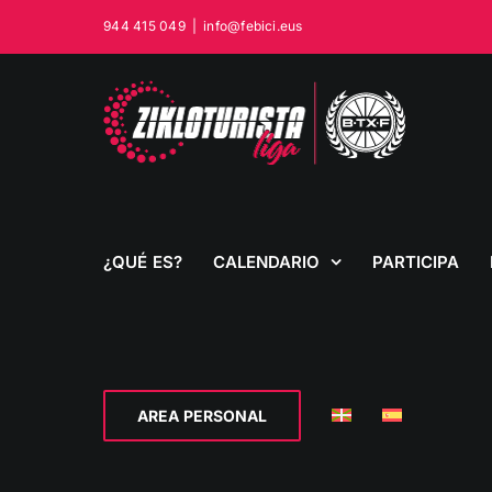
Saltar
944 415 049
|
info@febici.eus
al
contenido
¿QUÉ ES?
CALENDARIO
PARTICIPA
AREA PERSONAL