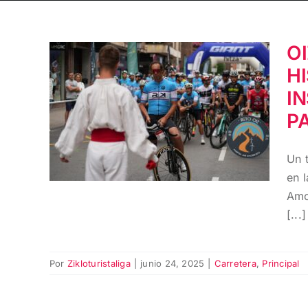
O
OIZ ERRONKA 2025:
H
EDICIÓN HISTÓRICA,
RÉCORD DE
I
INSCRIPCIÓN Y
P
MÁXIMA
PARTICIPACIÓN
Un 
FEMENINA
en 
Amo
[...]
Por
Zikloturistaliga
|
junio 24, 2025
|
Carretera
,
Principal