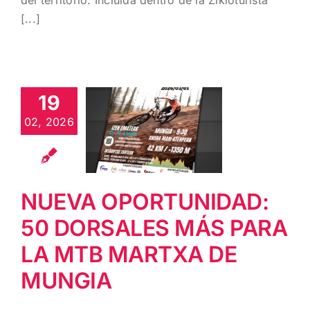
[...]
NUEVA
OPORTUNIDAD:
19
50
DORSALES
02, 2026
MÁS PARA LA
MTB
MARTXA DE
NUEVA OPORTUNIDAD:
MUNGIA
50 DORSALES MÁS PARA
LA MTB MARTXA DE
MUNGIA