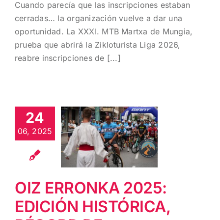
Cuando parecía que las inscripciones estaban
cerradas… la organización vuelve a dar una
oportunidad. La XXXI. MTB Martxa de Mungia,
prueba que abrirá la Zikloturista Liga 2026,
reabre inscripciones de [...]
OIZ
ERRONKA
2025:
24
EDICIÓN
HISTÓRICA,
06, 2025
RÉCORD DE
INSCRIPCIÓN
Y MÁXIMA
OIZ ERRONKA 2025:
PARTICIPACIÓN
FEMENINA
EDICIÓN HISTÓRICA,