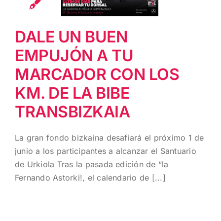
CON LOS KM.
DE LA BIBE
DALE UN BUEN
TRANSBIZKAIA
EMPUJÓN A TU
MARCADOR CON LOS
KM. DE LA BIBE
TRANSBIZKAIA
La gran fondo bizkaina desafiará el próximo 1 de
junio a los participantes a alcanzar el Santuario
de Urkiola Tras la pasada edición de “la
Fernando Astorki!, el calendario de [...]
LA
FERNANDO