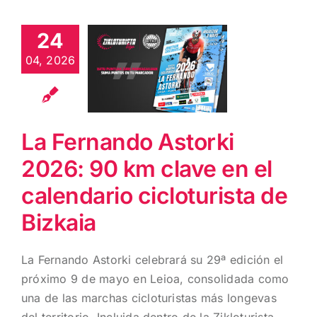
La Fernando
Astorki 2026:
24
90 km clave
04, 2026
en el
calendario
cicloturista
de Bizkaia
La Fernando Astorki
2026: 90 km clave en el
calendario cicloturista de
Bizkaia
La Fernando Astorki celebrará su 29ª edición el
próximo 9 de mayo en Leioa, consolidada como
una de las marchas cicloturistas más longevas
del territorio. Incluida dentro de la Zikloturista