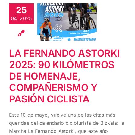
ASTORKI
25
2025: 90
KILÓMETROS
04, 2025
DE
HOMENAJE,
COMPAÑERISMO
LA FERNANDO ASTORKI
Y PASIÓN
CICLISTA
2025: 90 KILÓMETROS
DE HOMENAJE,
COMPAÑERISMO Y
PASIÓN CICLISTA
Este 10 de mayo, vuelve una de las citas más
queridas del calendario cicloturista de Bizkaia: la
Marcha La Fernando Astorki, que este año