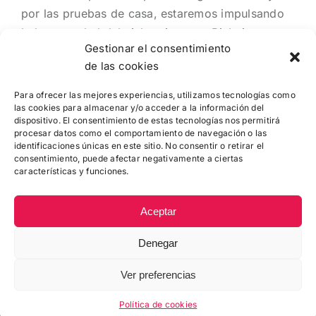
por las pruebas de casa, estaremos impulsando
la buena salud del cicloturismo en Bizkaia
Gestionar el consentimiento
de las cookies
Para ofrecer las mejores experiencias, utilizamos tecnologías como
las cookies para almacenar y/o acceder a la información del
dispositivo. El consentimiento de estas tecnologías nos permitirá
procesar datos como el comportamiento de navegación o las
identificaciones únicas en este sitio. No consentir o retirar el
consentimiento, puede afectar negativamente a ciertas
características y funciones.
Aceptar
Denegar
© Copyright
2026 |
Zikloturistaliga
|
Política de Cookies
|
Contacto
: 944 415 049 - info@febici.eus
Ver preferencias
Facebook
YouTube
Política de cookies