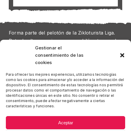
Forma parte del pelotón de la Zikloturista Liga.
Date de alta y empieza a sumar kilómetros en las
Gestionar el
siguientes pruebas. Podrás ganar interesantes
consentimiento de las
premios
cookies
Para ofrecer las mejores experiencias, utilizamos tecnologías
como las cookies para almacenar y/o acceder a la información del
dispositivo. El consentimiento de estas tecnologías nos permitirá
AREA PERSONAL
procesar datos como el comportamiento de navegación o las
identificaciones únicas en este sitio. No consentir o retirar el
consentimiento, puede afectar negativamente a ciertas
características y funciones.
UNA INICIATIVA DE LA
Aceptar