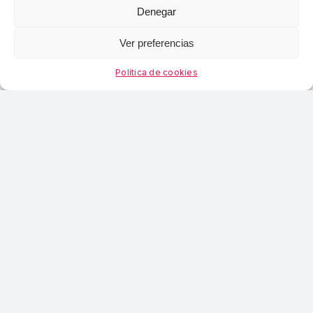
FEDERACIÓN BIZKAINA DE
Denegar
CICLISMO
Ver preferencias
Zikloturista Liga es un proyecto de la Delegación
Política de cookies
de Cicloturismo de la Federación Bizkaina de
Ciclismo con la que apoyar y promocionar el
calendario cicloturista bizkaino de BTT y
Carretera. Apostando por los organizadores y
por las pruebas de casa, estaremos impulsando
la buena salud del cicloturismo en Bizkaia