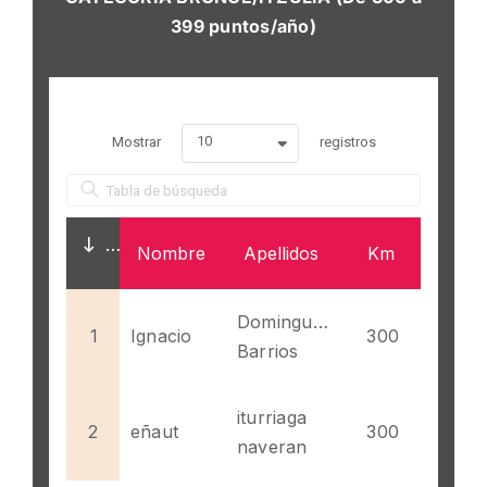
399 puntos/año)
10
Mostrar
registros
Nombre
Apellidos
Km
Dominguez
1
Ignacio
300
Barrios
iturriaga
2
eñaut
300
naveran