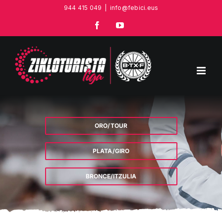
Saltar
944 415 049
|
info@febici.eus
al
Facebook
YouTube
contenido
ORO/TOUR
PLATA/GIRO
BRONCE/ITZULIA