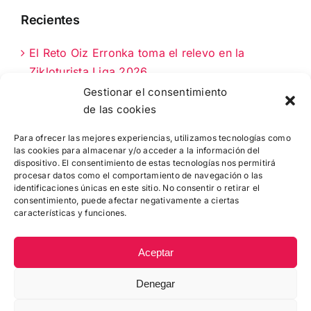
Recientes
El Reto Oiz Erronka toma el relevo en la
Zikloturista Liga 2026
Gestionar el consentimiento
La Fernando Astorki 2026: 90 km clave en el
de las cookies
calendario cicloturista de Bizkaia
Para ofrecer las mejores experiencias, utilizamos tecnologías como
las cookies para almacenar y/o acceder a la información del
NUEVA OPORTUNIDAD: 50 DORSALES MÁS
dispositivo. El consentimiento de estas tecnologías nos permitirá
PARA LA MTB MARTXA DE MUNGIA
procesar datos como el comportamiento de navegación o las
identificaciones únicas en este sitio. No consentir o retirar el
consentimiento, puede afectar negativamente a ciertas
características y funciones.
Aceptar
Denegar
© Copyright
2026 |
Zikloturistaliga
|
Política de Cookies
|
Contacto
: 944 415 049 - info@febici.eus