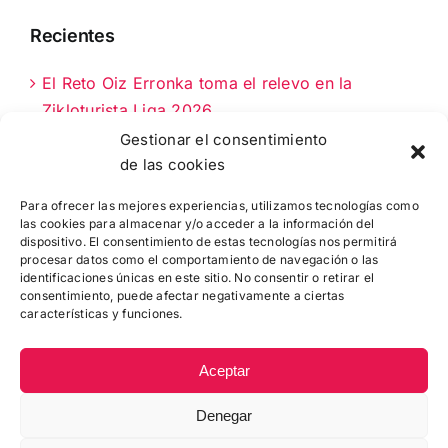
Recientes
El Reto Oiz Erronka toma el relevo en la
Zikloturista Liga 2026
Gestionar el consentimiento
La Fernando Astorki 2026: 90 km clave en el
de las cookies
calendario cicloturista de Bizkaia
Para ofrecer las mejores experiencias, utilizamos tecnologías como
las cookies para almacenar y/o acceder a la información del
NUEVA OPORTUNIDAD: 50 DORSALES MÁS
dispositivo. El consentimiento de estas tecnologías nos permitirá
PARA LA MTB MARTXA DE MUNGIA
procesar datos como el comportamiento de navegación o las
identificaciones únicas en este sitio. No consentir o retirar el
consentimiento, puede afectar negativamente a ciertas
características y funciones.
Aceptar
Denegar
© Copyright
2026 |
Zikloturistaliga
|
Política de Cookies
|
Contacto
: 944 415 049 - info@febici.eus