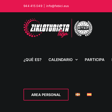
Saltar
944 415 049
|
info@febici.eus
al
contenido
¿QUÉ ES?
CALENDARIO
PARTICIPA
AREA PERSONAL