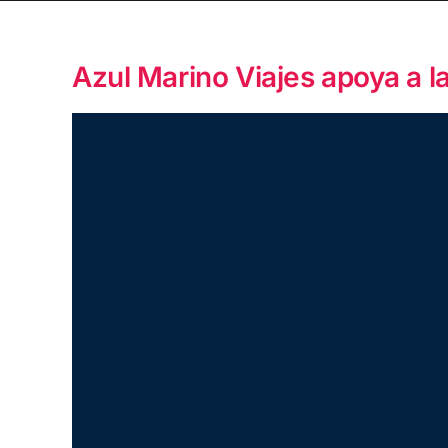
Azul Marino Viajes apoya a la
Ver
imagen
más
grande