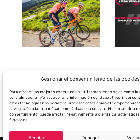
El Reto Oiz
Asto
Erronka toma el
km 
relevo en la
c
Zikloturista Liga
cic
2026
Gestionar el consentimiento de las cookies
Para ofrecer las mejores experiencias, utilizamos tecnologías como la
para almacenar y/o acceder a la información del dispositivo. El consen
estas tecnologías nos permitirá procesar datos como el comportamien
navegación o las identificaciones únicas en este sitio. No consentir o ret
consentimiento, puede afectar negativamente a ciertas características
funciones.
Aceptar
Denegar
Ver pr