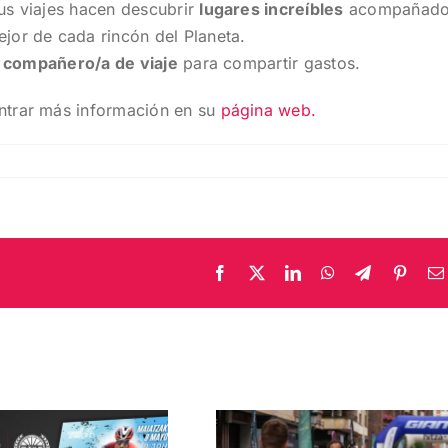
us viajes hacen descubrir
lugares increíbles
acompañad
jor de cada rincón del Planeta.
n
compañero/a de viaje
para compartir gastos.
ntrar más información en su
página web.
Facebook
X
LinkedIn
WhatsApp
Telegram
Pinter
OIZ ERRONKA
 Fernando
2025: EDICIÓN