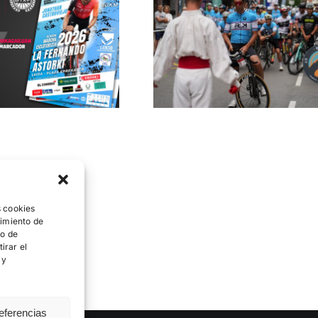
rki 2026: 90
HISTÓRICA,
clave en el
RÉCORD DE
alendario
INSCRIPCIÓN Y
loturista de
MÁXIMA
Bizkaia
PARTICIPACIÓN
FEMENINA
s cookies
timiento de
to de
irar el
 y
eferencias