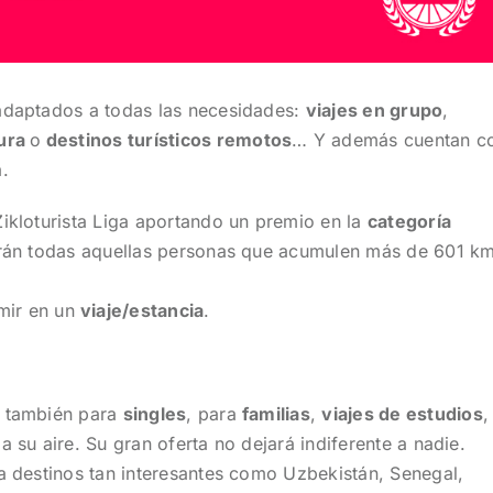
 adaptados a todas las necesidades:
viajes en grupo
,
tura
o
destinos turísticos remotos
… Y además cuentan c
.
Zikloturista Liga aportando un premio en la
categoría
derán todas aquellas personas que acumulen más de 601 k
mir en un
viaje/estancia
.
o también para
singles
, para
familias
,
viajes de estudios
,
a su aire. Su gran oferta no dejará indiferente a nadie.
 a destinos tan interesantes como Uzbekistán, Senegal,