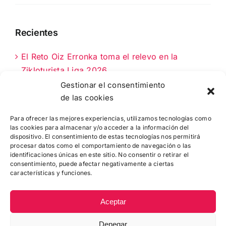
Recientes
El Reto Oiz Erronka toma el relevo en la
Zikloturista Liga 2026
Gestionar el consentimiento
La Fernando Astorki 2026: 90 km clave en el
de las cookies
calendario cicloturista de Bizkaia
Para ofrecer las mejores experiencias, utilizamos tecnologías como
las cookies para almacenar y/o acceder a la información del
NUEVA OPORTUNIDAD: 50 DORSALES MÁS
dispositivo. El consentimiento de estas tecnologías nos permitirá
PARA LA MTB MARTXA DE MUNGIA
procesar datos como el comportamiento de navegación o las
identificaciones únicas en este sitio. No consentir o retirar el
consentimiento, puede afectar negativamente a ciertas
características y funciones.
Aceptar
Denegar